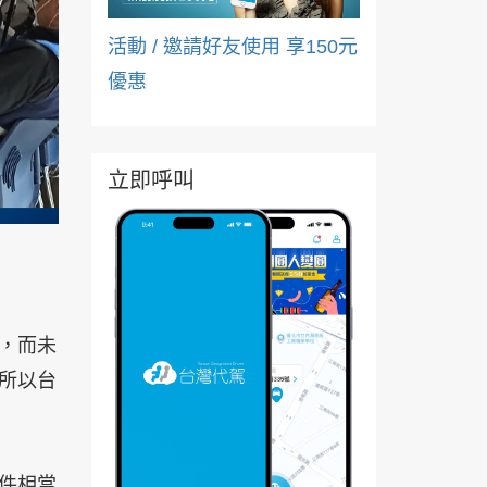
活動 / 邀請好友使用 享150元
優惠
立即呼叫
，而未
所以台
件相當