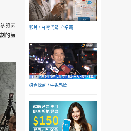
參與兩
影片 / 台灣代駕 介紹篇
劃的藍
媒體採訪 / 中視新聞