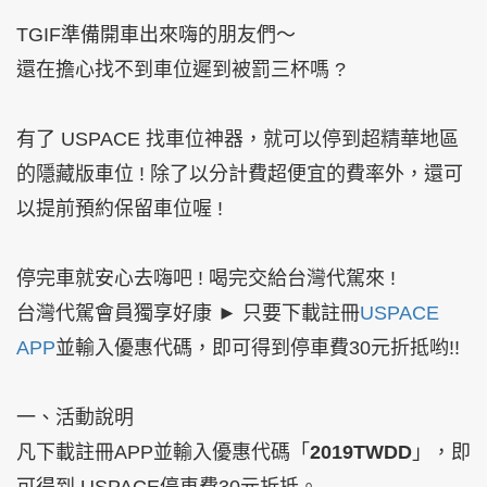
TGIF準備開車出來嗨的朋友們～
還在擔心找不到車位遲到被罰三杯嗎 ?
有了 USPACE 找車位神器，就可以停到超精華地區
的隱藏版車位 ! 除了以分計費超便宜的費率外，還可
以提前預約保留車位喔 !
停完車就安心去嗨吧 ! 喝完交給台灣代駕來 !
台灣代駕會員獨享好康 ► 只要下載註冊
USPACE
APP
並輸入優惠代碼，即可得到
停車費30元折抵
哟!!
一、活動說明
凡下載註冊APP並輸入優惠代碼「
2019TWDD
」，即
可得到 USPACE停車費30元折抵。