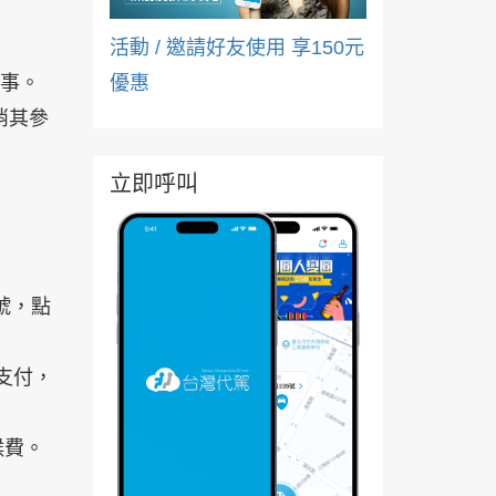
活動 / 邀請好友使用 享150元
情事。
優惠
消其參
立即呼叫
號，點
支付，
候費。