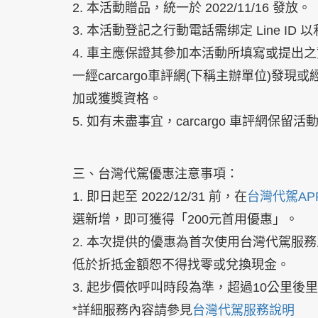
2. 本活動贈品，統一於 2022/11/16 發放。
3. 本活動登記之行動電話需绑定 Line ID 以利領
4. 車主應保證其參加本活動所填寫或提出
一經carcargo車評網(下稱主辦單位)
加或獲獎資格。
5.
如有未盡事宜，carcargo 車評網保留
三、台灣代駕優惠注意事項
：
1. 即日起至 2022/12/31 前，在
台灣代駕AP
選新增，即可獲得「200元首用優惠」。
2. 本次提供的優惠為首次使用台灣代駕服
低於折抵金額恕不得找零或兌換現金。
3. 起步價依呼叫時段為準，超過10公里
*詳細服務內容請參見
台灣代駕服務說明