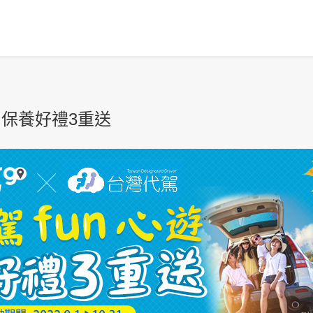
 秋日保養好禮3重送