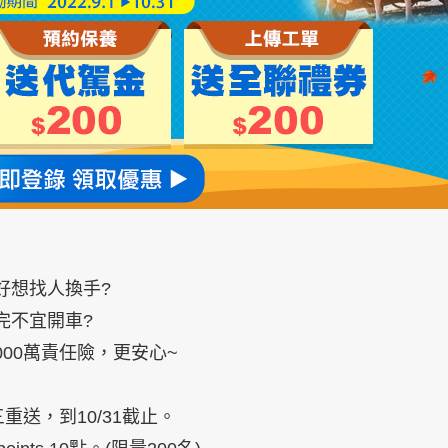
好想找人換手?
完不宜開車?
000萬責任險，更安心~
禮三重送，到10/31截止。