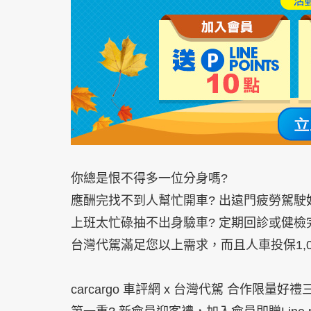
你總是恨不得多一位分身嗎?
應酬完找不到人幫忙開車? 出遠門疲勞駕駛
上班太忙碌
抽不出身驗車
? 定期回診或健檢
台灣代駕滿足您以上需
求，而且人車投保1,
carcargo 車評網 x 台灣代駕 合作限量好