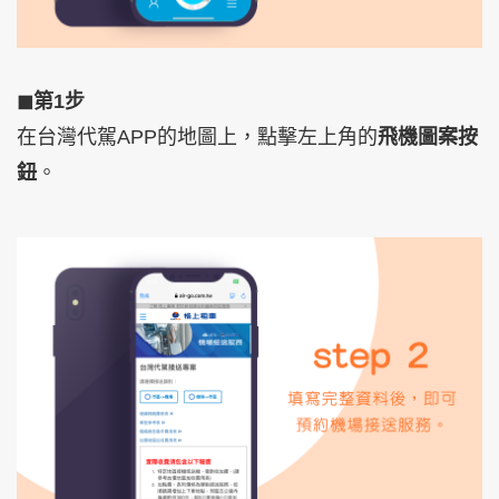
◼︎
第1步
在台灣代駕APP的地圖上，點擊左上角的
飛機圖案按
鈕
。