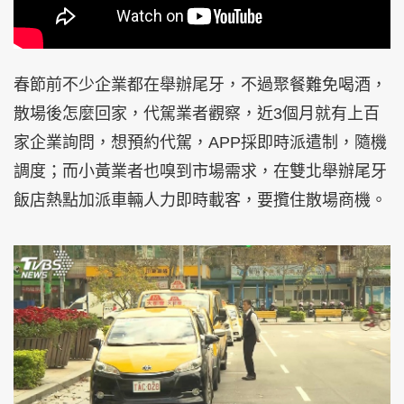
春節前不少企業都在舉辦尾牙，不過聚餐難免喝酒，
散場後怎麼回家，代駕業者觀察，近3個月就有上百
家企業詢問，想預約代駕，APP採即時派遣制，隨機
調度；而小黃業者也嗅到市場需求，在雙北舉辦尾牙
飯店熱點加派車輛人力即時載客，要攬住散場商機。