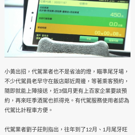
小黃出招，代駕業者也不是省油的燈，瞄準尾牙場，
不少代駕員老早守在飯店鄰近周邊，等著乘客預約，
隨即就能上陣接送，近3個月更有上百家企業要談預
約，再來旺季酒駕也抓得兇。有代駕服務使用者認為
代駕比計程車方便。
代駕業者劉子莊則指出，往年到了12月、1月尾牙旺