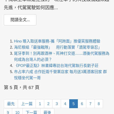
先進，代駕駕駛如何因應...
閱讀全文...
Hino 導入取送車服務-攜「阿跨面」推優質服務體驗
海尼根組「最強戰隊」 用行動落實「酒駕零容忍」
尾牙季到！別再跟酒神、死神打交道……酒後代駕服務為
何成為台灣人的必須？
《POP最正點》林書緯專訪台灣代駕執行長劉子莊
市占率六成 合作近兩千營業店家 每月送3萬酒客回家 群
悅穩坐代駕一哥
第 5 頁，共 67 頁
最先
上一篇
1
2
3
4
5
6
7
8
9
10
下一篇
最後